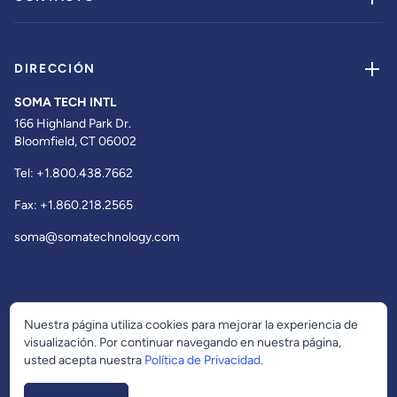
DIRECCIÓN
SOMA TECH INTL
166 Highland Park Dr.
Bloomfield, CT 06002
Tel:
+1.800.438.7662
Fax:
+1.860.218.2565
soma@somatechnology.com
Nuestra página utiliza cookies para mejorar la experiencia de
visualización. Por continuar navegando en nuestra página,
usted acepta nuestra
Política de Privacidad
.
© 2026 Soma Tech Intl. Todos los derechos reservados.