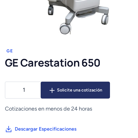
GE
GE Carestation 650
GE
Solicite una cotización
Carestation
650
cantidad
Cotizaciones en menos de 24 horas
Descargar Especificaciones