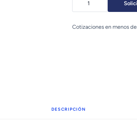
Solic
Respironics
BiPAP
S/T-
Cotizaciones en menos de
D
30
cantidad
DESCRIPCIÓN