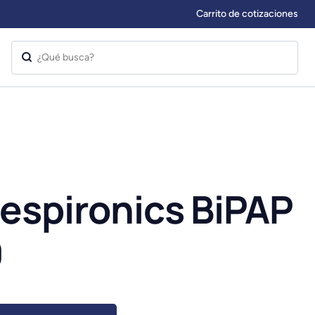
Carrito de cotizaciones
Respironics BiPAP
0