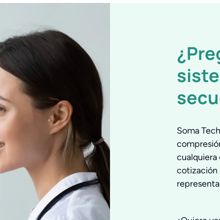
¿Pre
sist
secu
Soma Tech 
compresión
cualquiera
cotización
representa