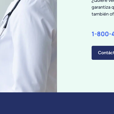
¿Quiere ve
garantiza 
también of
1-800-
Contác