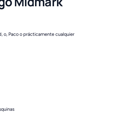
igo Midmark
d, o, Paco o prácticamente cualquier
squinas