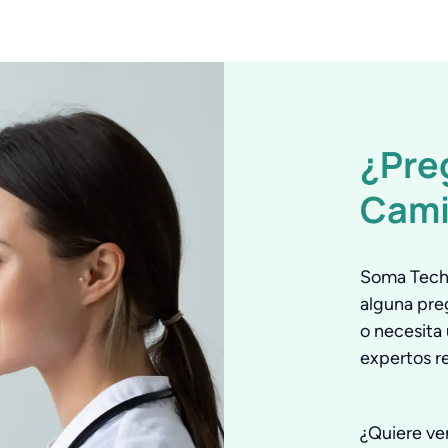
¿Pre
Cami
Soma Tech 
alguna pre
o necesita 
expertos r
¿Quiere ve