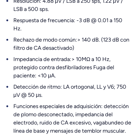
Resolución: 4.88 μV / LSB a 250 sps, 1.22 μV /
LSB a 500 sps.
Respuesta de frecuencia: -3 dB @ 0.01 a 150
Hz.
Rechazo de modo común:> 140 dB. (123 dB con
filtro de CA desactivado)
Impedancia de entrada:> 10MΩ a 10 Hz,
protegido contra desfibriladores Fuga del
paciente: <10 μA.
Detección de ritmo: LA ortogonal, LL y V6; 750
μV @ 50 μs.
Funciones especiales de adquisición: detección
de plomo desconectado, impedancia del
electrodo, ruido de CA excesivo, vagabundeo de
línea de base y mensajes de temblor muscular.