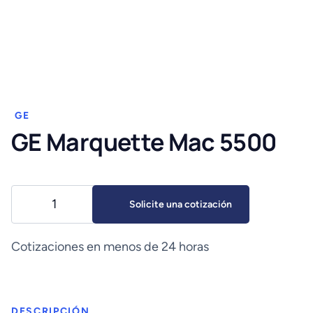
GE
GE Marquette Mac 5500
GE
Solicite una cotización
Marquette
Mac
5500
Cotizaciones en menos de 24 horas
cantidad
DESCRIPCIÓN