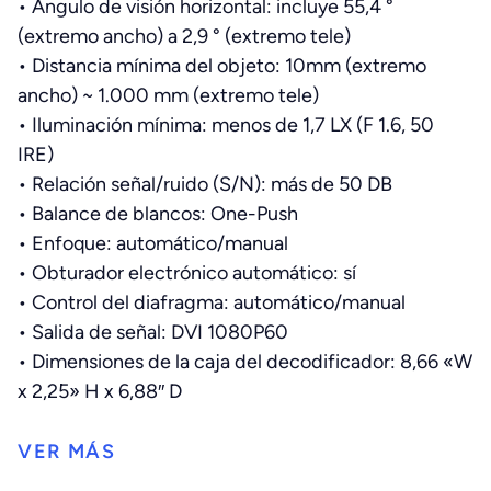
•
Ángulo de visión horizontal: incluye 55,4 °
(extremo ancho) a 2,9 ° (extremo tele)
•
Distancia mínima del objeto: 10mm (extremo
ancho) ~ 1.000 mm (extremo tele)
•
Iluminación mínima: menos de 1,7 LX (F 1.6, 50
IRE)
•
Relación señal/ruido (S/N): más de 50 DB
•
Balance de blancos: One-Push
•
Enfoque: automático/manual
•
Obturador electrónico automático: sí
•
Control del diafragma: automático/manual
•
Salida de señal: DVI 1080P60
•
Dimensiones de la caja del decodificador: 8,66 «W
x 2,25» H x 6,88
″ D