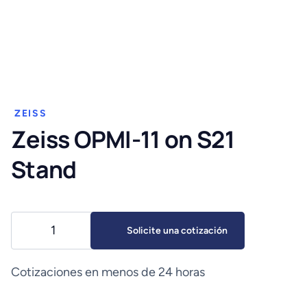
ZEISS
Zeiss OPMI-11 on S21
Stand
Zeiss
Solicite una cotización
OPMI-
11
on
Cotizaciones en menos de 24 horas
S21
Stand