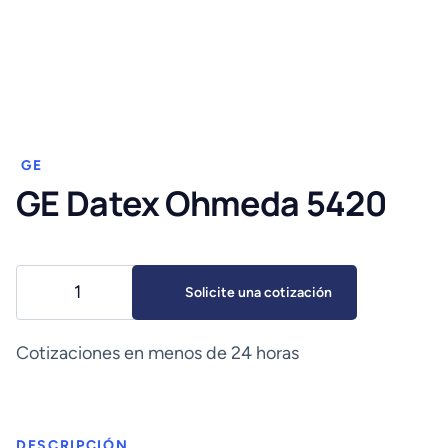
GE
GE Datex Ohmeda 5420
GE
Solicite una cotización
Datex
Ohmeda
5420
Cotizaciones en menos de 24 horas
cantidad
DESCRIPCIÓN