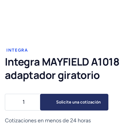
INTEGRA
Integra MAYFIELD A1018
adaptador giratorio
Integra
Solicite una cotización
MAYFIELD
A1018
adaptador
Cotizaciones en menos de 24 horas
giratorio
cantidad