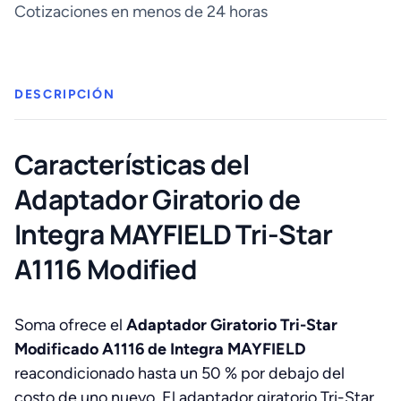
Tri-
Cotizaciones en menos de 24 horas
Star
Adaptador
Giratorio
Modificado
DESCRIPCIÓN
cantidad
Características del
Adaptador Giratorio de
Integra MAYFIELD Tri-Star
A1116 Modified
Soma ofrece el
Adaptador Giratorio Tri-Star
Modificado A1116 de Integra MAYFIELD
reacondicionado hasta un 50 % por debajo del
costo de uno nuevo. El adaptador giratorio Tri-Star