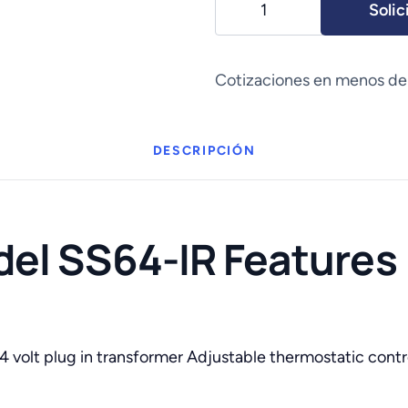
Solic
Sink
Model
SS64-
Cotizaciones en menos de
IR
cantidad
DESCRIPCIÓN
del SS64-IR Features
24 volt plug in transformer Adjustable thermostatic contr