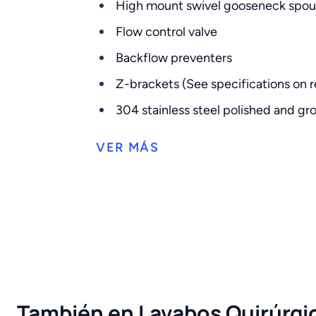
High mount swivel gooseneck spout 
Flow control valve
Backflow preventers
Z-brackets (See specifications on re
304 stainless steel polished and gro
También en Lavabos Quirúrgi