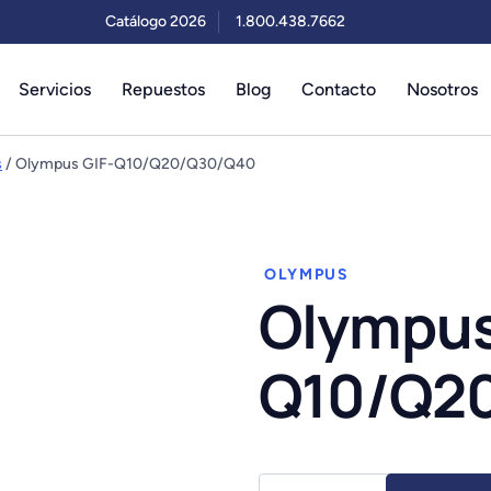
Catálogo 2026
1.800.438.7662
Servicios
Repuestos
Blog
Contacto
Nosotros
s
/ Olympus GIF-Q10/Q20/Q30/Q40
OLYMPUS
Olympus
Q10/Q2
Olympus