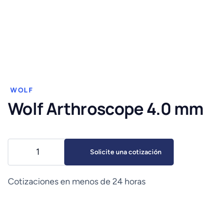
WOLF
Wolf Arthroscope 4.0 mm
Wolf
Solicite una cotización
Arthroscope
4.0
mm
Cotizaciones en menos de 24 horas
cantidad