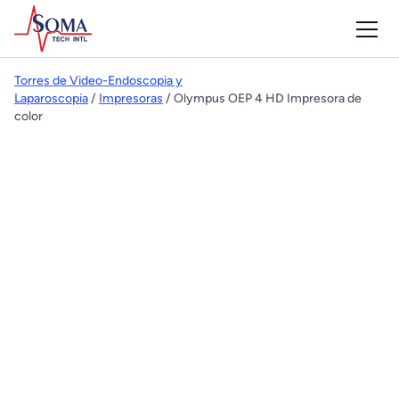
Torres de Video-Endoscopia y
Laparoscopia
/
Impresoras
/ Olympus OEP 4 HD Impresora de
color