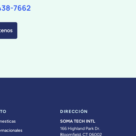
438-7662
tenos
TO
DIRECCIÓN
mesticas
SOMA TECH INTL
166 Highland Park Dr.
ernacionales
Bloomfield, CT 06002