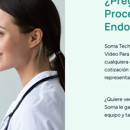
¿Pre
Proc
Endo
Soma Tech 
Video Para
cualquiera
cotización
representa
¿Quiere ve
Soma le ga
equipo y t