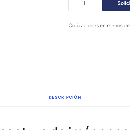
Solic
USB
170
Image
Cotizaciones en menos de
Capture
Device
cantidad
DESCRIPCIÓN