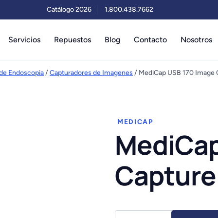
Catálogo 2026
1.800.438.7662
Servicios
Repuestos
Blog
Contacto
Nosotros
de Endoscopia
/
Capturadores de Imagenes
/ MediCap USB 170 Image 
MEDICAP
MediCap
Capture
MediCap