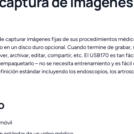
e captura de imágene
de capturar imágenes fijas de sus procedimientos médic
o en un disco duro opcional. Cuando termine de grabar,
, archivar, editar, compartir, etc. El USB170 es tan fác
mpaquetarlo – no se necesita entrenamiento y es fácil
inición estándar incluyendo los endoscopios, los artrosco
o
móvil
ión estándar de un video médico