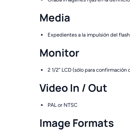
Media
Expedientes a la impulsión del flash
Monitor
2 1/2” LCD (sólo para confirmación d
Video In / Out
PAL or NTSC
Image Formats