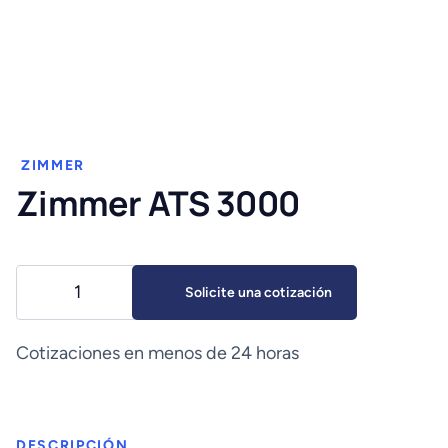
ZIMMER
Zimmer ATS 3000
Zimmer
Solicite una cotización
ATS
3000
cantidad
Cotizaciones en menos de 24 horas
DESCRIPCIÓN