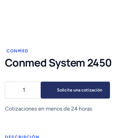
CONMED
Conmed System 2450
Conmed
Solicite una cotización
System
2450
cantidad
Cotizaciones en menos de 24 horas
DESCRIPCIÓN