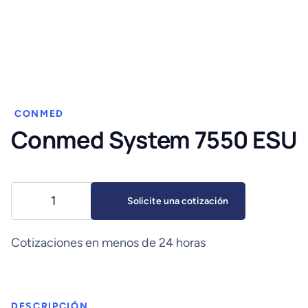
CONMED
Conmed System 7550 ESU
Conmed
Solicite una cotización
System
7550
ESU
Cotizaciones en menos de 24 horas
cantidad
DESCRIPCIÓN