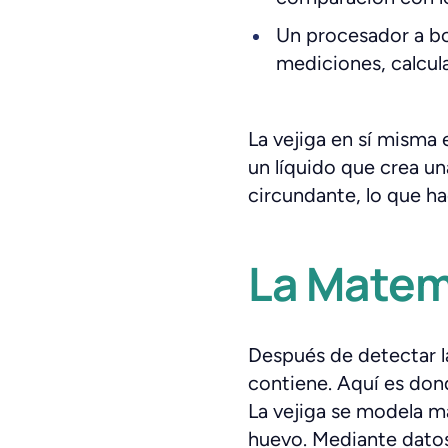
Un procesador a bor
mediciones, calcula
La vejiga en sí misma e
un líquido que crea un
circundante, lo que h
La Matemá
Después de detectar la
contiene. Aquí es dond
La vejiga se modela m
huevo. Mediante datos 