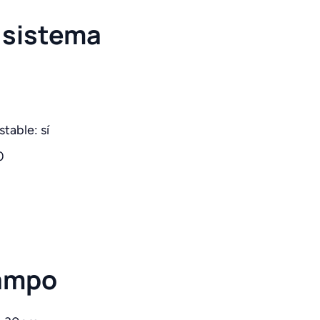
l sistema
table: sí
0
campo