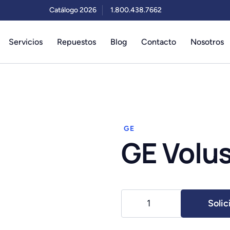
Catálogo 2026
1.800.438.7662
Servicios
Repuestos
Blog
Contacto
Nosotros
GE
GE Volu
GE
Solic
Voluson
E10