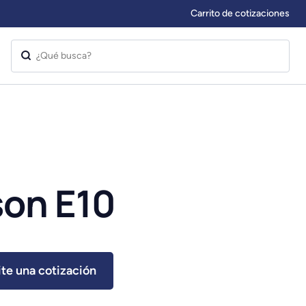
Carrito de cotizaciones
son E10
ite una cotización