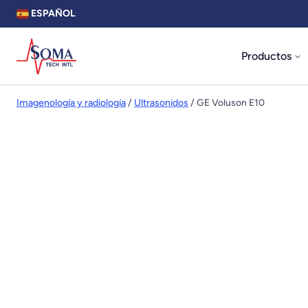
ESPAÑOL
Productos
Imagenología y radiología
/
Ultrasonidos
/ GE Voluson E10