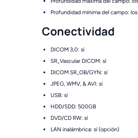
Profundidad máxima del campo: l
Profundidad mínima del campo: lo
Conectividad
DICOM 3,0: sí
SR_Vascular DICOM: sí
DICOM SR_OB/GYN: sí
JPEG, WMV, & AVI: sí
USB: sí
HDD/SDD: 500GB
DVD/CD RW: sí
LAN inalámbrica: sí (opción)