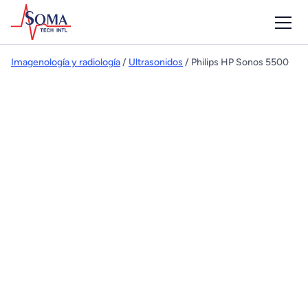
Imagenología y radiología
/
Ultrasonidos
/ Philips HP Sonos 5500