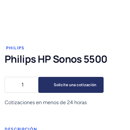
PHILIPS
Philips HP Sonos 5500
Philips
Solicite una cotización
HP
Sonos
5500
Cotizaciones en menos de 24 horas
cantidad
DESCRIPCIÓN