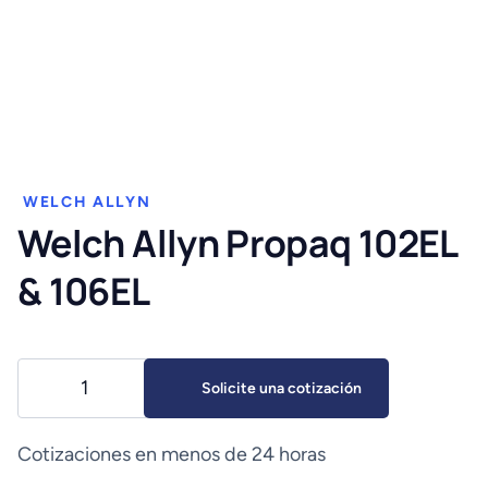
WELCH ALLYN
Welch Allyn Propaq 102EL
& 106EL
Welch
Solicite una cotización
Allyn
Propaq
102EL
Cotizaciones en menos de 24 horas
&