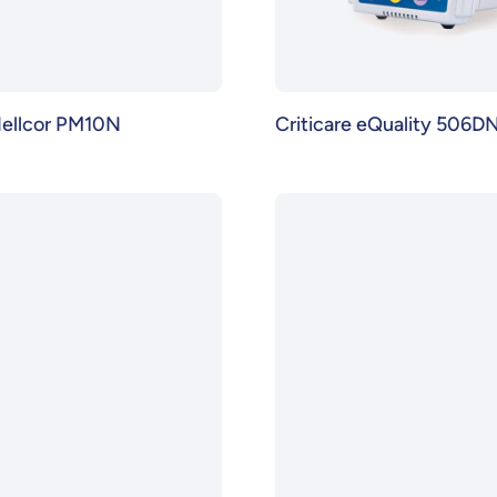
Nellcor PM10N
Criticare eQuality 506D