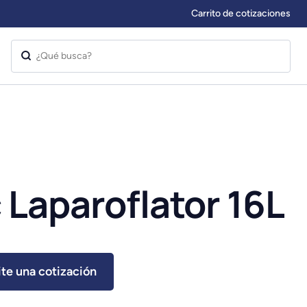
Carrito de cotizaciones
 Laparoflator 16L
ite una cotización