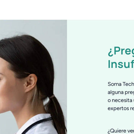
¿Pre
Insu
Soma Tech 
alguna pre
o necesita 
expertos r
¿Quiere ve