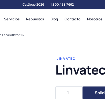
Catálogo 2026
1.800.438.7662
Servicios
Repuestos
Blog
Contacto
Nosotros
c Laparoflator 16L
LINVATEC
Linvatec
Linvatec
Solic
Laparoflator
16L