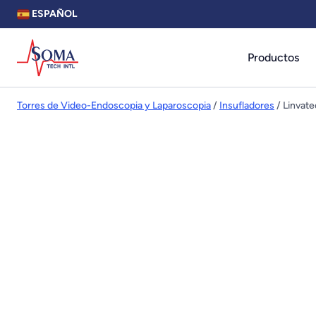
ESPAÑOL
Productos
Torres de Video-Endoscopia y Laparoscopia
/
Insufladores
/ Linvate