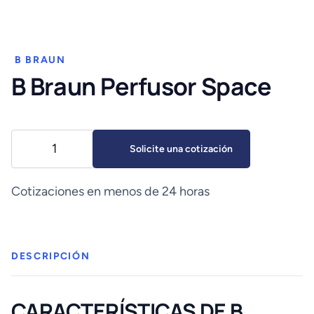
B BRAUN
B Braun Perfusor Space
B
Solicite una cotización
Braun
Perfusor
Space
Cotizaciones en menos de 24 horas
cantidad
DESCRIPCIÓN
CARACTERÍSTICAS DE B