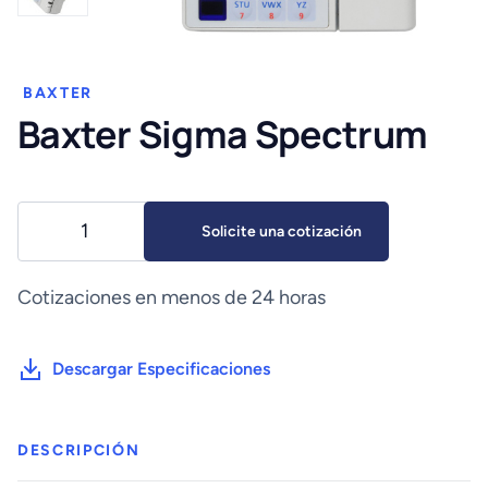
BAXTER
Baxter Sigma Spectrum
Baxter
Solicite una cotización
Sigma
Spectrum
cantidad
Cotizaciones en menos de 24 horas
Descargar Especificaciones
DESCRIPCIÓN