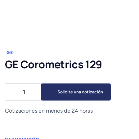
GE
GE Corometrics 129
GE
Solicite una cotización
Corometrics
129
cantidad
Cotizaciones en menos de 24 horas