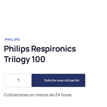
PHILIPS
Philips Respironics
Trilogy 100
Philips
Solicite una cotización
Respironics
Trilogy
100
Cotizaciones en menos de 24 horas
cantidad