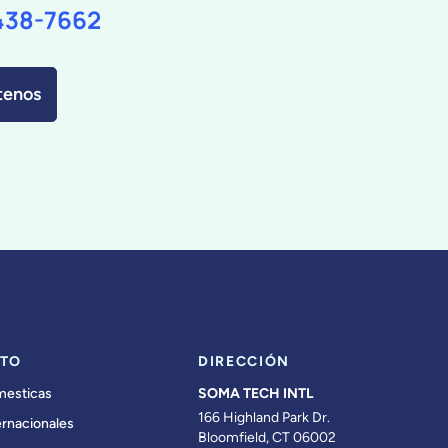
438-7662
tenos
TO
DIRECCIÓN
mesticas
SOMA TECH INTL
166 Highland Park Dr.
ernacionales
Bloomfield, CT 06002