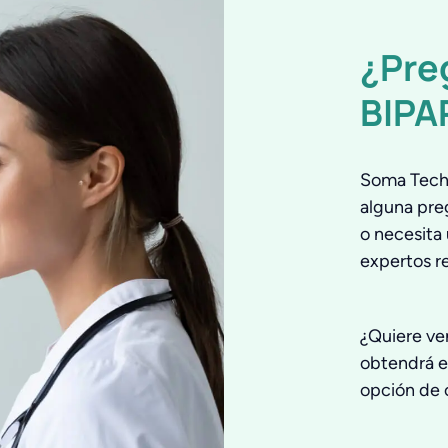
¿Pre
BIPA
Soma Tech 
alguna pre
o necesita 
expertos r
¿Quiere ve
obtendrá e
opción de 