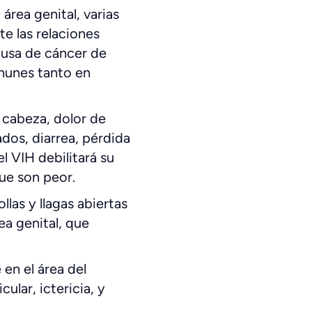
área genital, varias
te las relaciones
causa de cáncer de
munes tanto en
e cabeza, dolor de
dos, diarrea, pérdida
el VIH debilitará su
ue son peor.
las y llagas abiertas
ea genital, que
en el área del
ular, ictericia, y