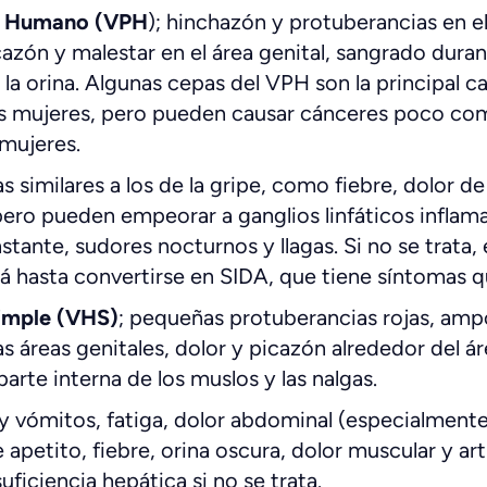
ma Humano (VPH
); hinchazón y protuberancias en el 
cazón y malestar en el área genital, sangrado duran
 la orina. Algunas cepas del VPH son la principal 
las mujeres, pero pueden causar cánceres poco co
mujeres.
s similares a los de la gripe, como fiebre, dolor d
pero pueden empeorar a ganglios linfáticos inflama
stante, sudores nocturnos y llagas. Si no se trata, 
á hasta convertirse en SIDA, que tiene síntomas q
Simple (VHS)
; pequeñas protuberancias rojas, ampol
as áreas genitales, dolor y picazón alrededor del ár
parte interna de los muslos y las nalgas.
 y vómitos, fatiga, dolor abdominal (especialmente 
apetito, fiebre, orina oscura, dolor muscular y artic
uficiencia hepática si no se trata.