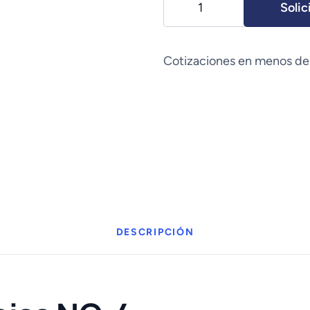
Solic
Neuro
on
NC
Cotizaciones en menos de
4
Stand
cantidad
DESCRIPCIÓN