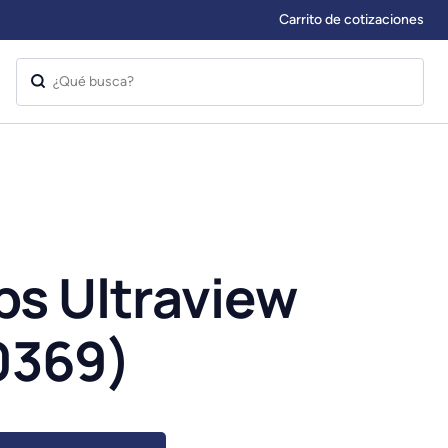
Carrito de cotizaciones
bs Ultraview
0369)