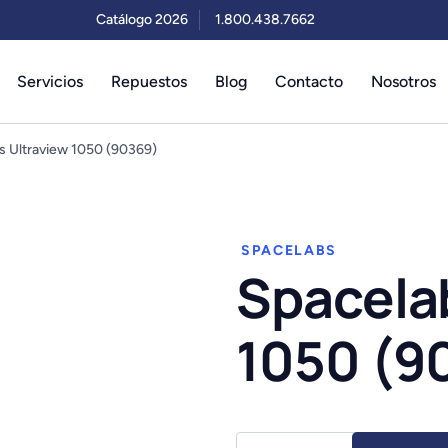
Catálogo 2026
1.800.438.7662
Servicios
Repuestos
Blog
Contacto
Nosotros
s Ultraview 1050 (90369)
SPACELABS
Spacela
1050 (9
Spacelabs