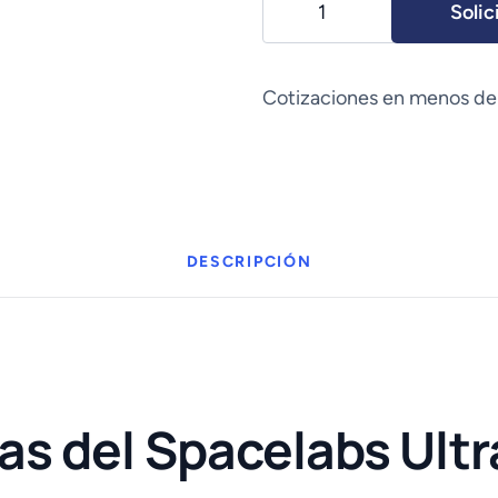
Solic
Ultraview
1050
(90369)
Cotizaciones en menos de
cantidad
DESCRIPCIÓN
as del Spacelabs Ult