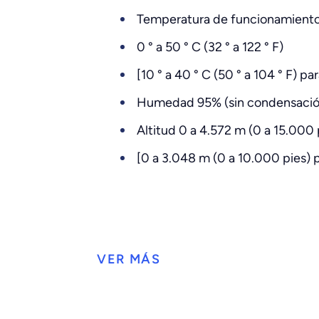
Temperatura de funcionamient
0 ° a 50 ° C (32 ° a 122 ° F)
[10 ° a 40 ° C (50 ° a 104 ° F) p
Humedad 95% (sin condensació
Altitud 0 a 4.572 m (0 a 15.000 
[0 a 3.048 m (0 a 10.000 pies) p