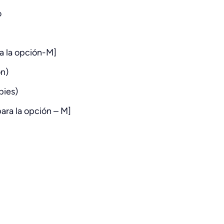
o
ara la opción-M]
n)
pies)
ara la opción – M]