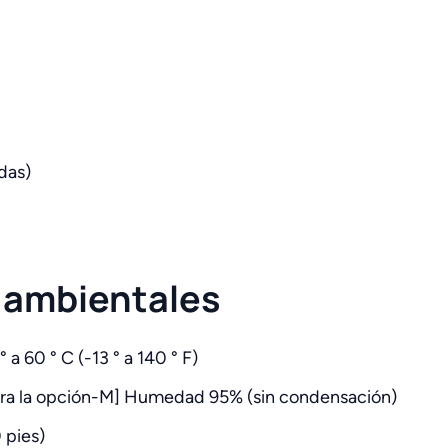
das)
 ambientales
 60 ° C (-13 ° a 140 ° F)
) para la opción-M] Humedad 95% (sin condensación)
 pies)