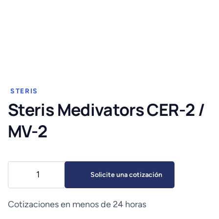
STERIS
Steris Medivators CER-2 /
MV-2
Steris
Solicite una cotización
Medivators
CER-
2
Cotizaciones en menos de 24 horas
/