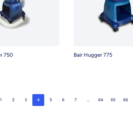
r 750
Bair Hugger 775
1
2
3
4
5
6
7
…
64
65
66