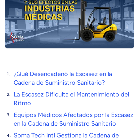
¿Qué Desencadenó la Escasez en la
Cadena de Suministro Sanitario?
La Escasez Dificulta el Mantenimiento del
Ritmo
Equipos Médicos Afectados por la Escasez
en la Cadena de Suministro Sanitario
Soma Tech Intl Gestiona la Cadena de