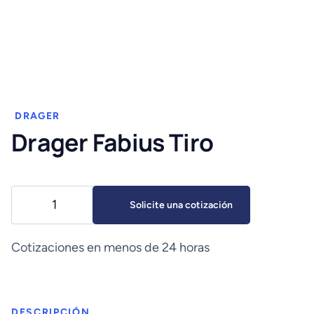
DRAGER
Drager Fabius Tiro
Drager
Solicite una cotización
Fabius
Tiro
cantidad
Cotizaciones en menos de 24 horas
DESCRIPCIÓN