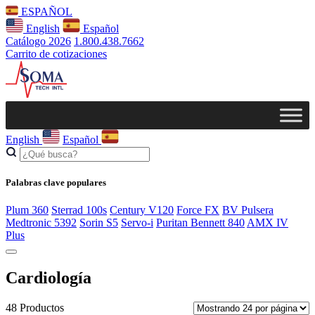
ESPAÑOL
English
Español
Catálogo 2026
1.800.438.7662
Carrito de cotizaciones
English
Español
Palabras clave populares
Plum 360
Sterrad 100s
Century V120
Force FX
BV Pulsera
Medtronic 5392
Sorin S5
Servo-i
Puritan Bennett 840
AMX IV
Plus
Cardiología
48 Productos